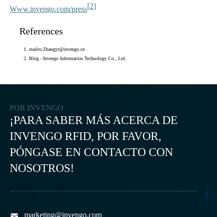
[2]
Www.invengo.com/press
References
mailto:Zhangyt@invengo.cn
Blog - Invengo Information Technology Co., Ltd.
POR INVENGO
¡PARA SABER MÁS ACERCA DE
INVENGO RFID, POR FAVOR,
PÓNGASE EN CONTACTO CON
NOSOTROS!
marketing@invengo.com
