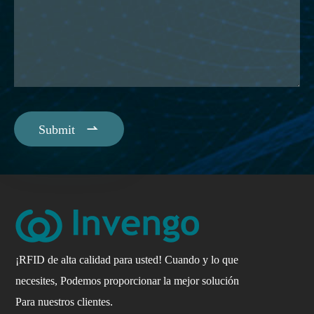

Submit
¡RFID de alta calidad para usted! Cuando y lo que
necesites, Podemos proporcionar la mejor solución
Para nuestros clientes.