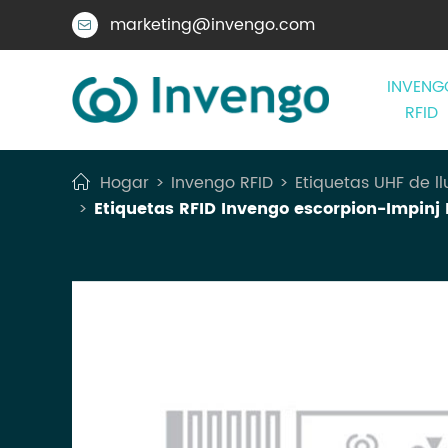
marketing@invengo.com

INVENG
RFID
Hogar
Invengo RFID
Etiquetas UHF de ll
Etiquetas RFID Invengo escorpion-Impinj