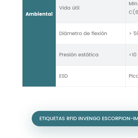
Min
Vida útil
C(6
Ambiental
Diámetro de flexión
> 5
Presión estática
<10
ESD
Pic
ETIQUETAS RFID INVENGO ESCORPION-I