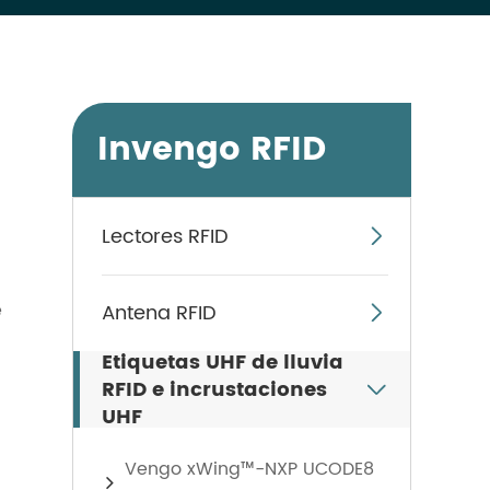
Invengo RFID
Lectores RFID

e
Antena RFID

Etiquetas UHF de lluvia
RFID e incrustaciones

UHF
Vengo xWing™-NXP UCODE8