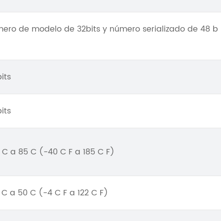
ero de modelo de 32bits y número serializado de 48 b
its
its
 C a 85 C (-40 C F a 185 C F)
 C a 50 C (-4 C F a 122 C F)