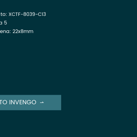
to: XCTF-8039-C13
a 5
tena: 22x8mm
TO INVENGO
