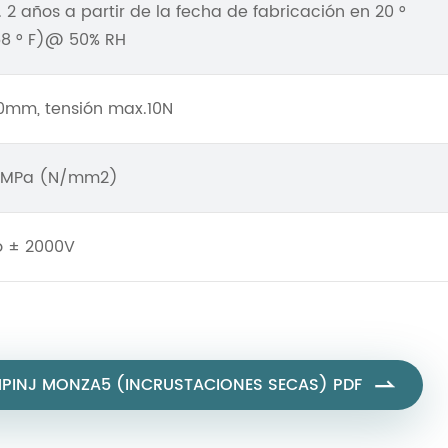
. 2 años a partir de la fecha de fabricación en 20 °
8 ° F)@ 50% RH
0mm, tensión max.10N
 MPa (N/mm2)
o ± 2000V
MPINJ MONZA5 (INCRUSTACIONES SECAS) PDF
