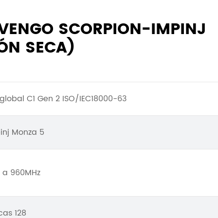
 VENGO SCORPION-IMPINJ
ÓN SECA)
global C1 Gen 2 ISO/IEC18000-63
inj Monza 5
 a 960MHz
cas 128