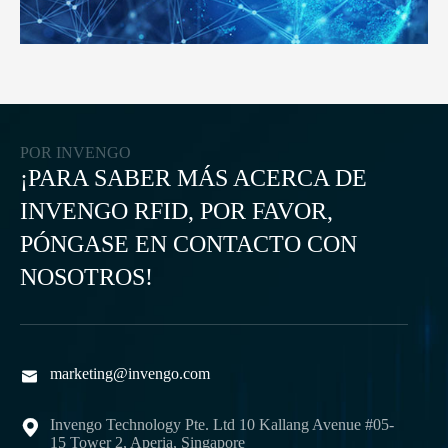
POR INVENGO
¡PARA SABER MÁS ACERCA DE
INVENGO RFID, POR FAVOR,
PÓNGASE EN CONTACTO CON
NOSOTROS!
marketing@invengo.com

Invengo Technology Pte. Ltd 10 Kallang Avenue #05-

15 Tower 2, Aperia, Singapore