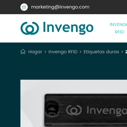
marketing@invengo.com

INVENG
RFID
Hogar
Invengo RFID
Etiquetas duras