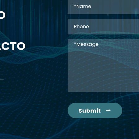
O
ACTO
Submit
