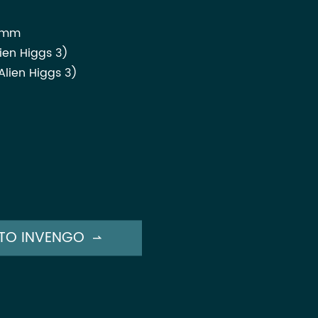
3mm
ien Higgs 3)
lien Higgs 3)
TO INVENGO
