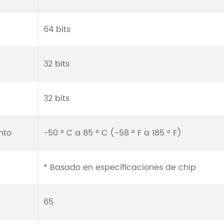
64 bits
32 bits
32 bits
nto
-50 ° C a 85 ° C (-58 ° F a 185 ° F)
* Basado en especificaciones de chip
65