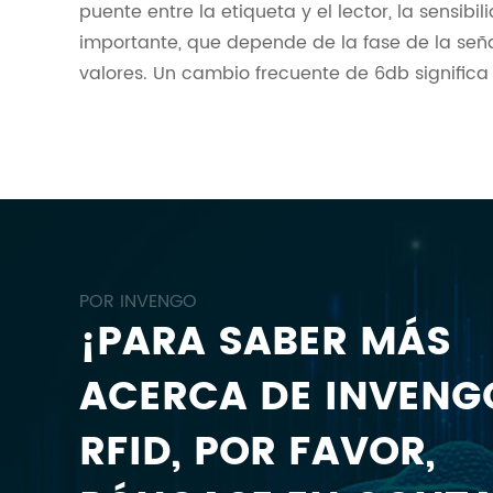
puente entre la etiqueta y el lector, la sensib
importante, que depende de la fase de la seña
valores. Un cambio frecuente de 6db significa
POR INVENGO
¡PARA SABER MÁS
ACERCA DE INVENG
RFID, POR FAVOR,