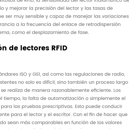
tosos de RFID, la sensibilidad del lector inalámbrico d
ío y mejorar la precisión del lector y las tasas de
be ser muy sensible y capaz de manejar las variaciones
rancia a la frecuencia del enlace de retrodispersión
tema, como el desplazamiento de fase.
ón de lectores RFID
ándares ISO y GS1, así como las regulaciones de radio,
stentes no solo es difícil, sino también un proceso largo
a se realiza de manera razonablemente eficiente. Los
el tiempo, la falta de automatización o simplemente el
para las pruebas prescriptivas. Esto puede conducir
te para el lector y el escritor. Con el fin de hacer que
cado sean más comparables en función de los valores