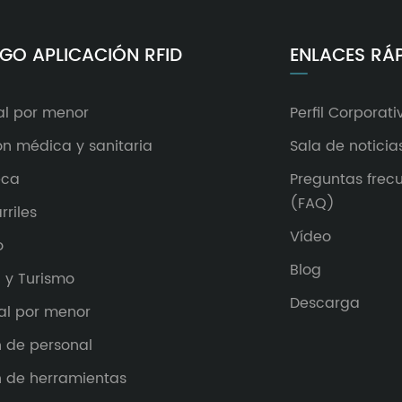
GO APLICACIÓN RFID
ENLACES RÁ
al por menor
Perfil Corporati
ón médica y sanitaria
Sala de noticia
eca
Preguntas frec
(FAQ)
rriles
Vídeo
o
Blog
 y Turismo
Descarga
al por menor
n de personal
n de herramientas