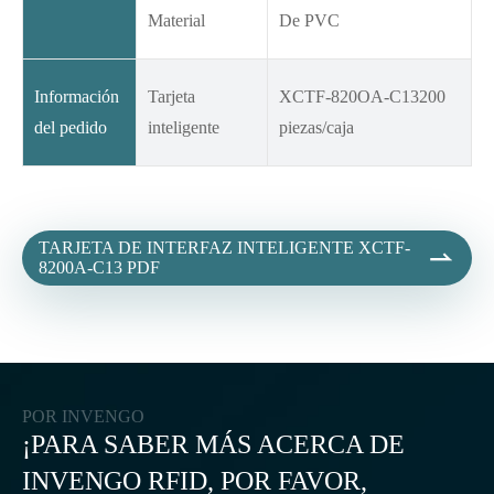
Material
De PVC
Información
Tarjeta
XCTF-820OA-C13200
del pedido
inteligente
piezas/caja
TARJETA DE INTERFAZ INTELIGENTE XCTF-

8200A-C13 PDF
POR INVENGO
¡PARA SABER MÁS ACERCA DE
INVENGO RFID, POR FAVOR,