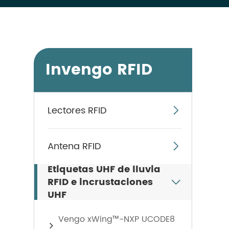
Invengo RFID
Lectores RFID

Antena RFID

Etiquetas UHF de lluvia
RFID e incrustaciones

UHF
Vengo xWing™-NXP UCODE8