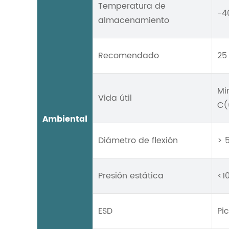
Temperatura de
-4
almacenamiento
Recomendado
25
Mi
Vida útil
C(
Ambiental
Diámetro de flexión
> 
Presión estática
<1
ESD
Pi