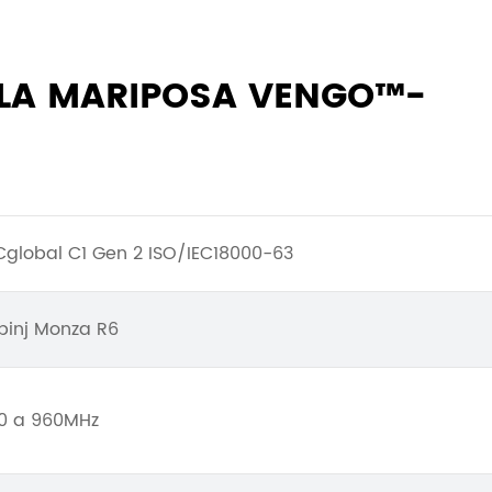
 LA MARIPOSA VENGO™-
Cglobal C1 Gen 2 ISO/IEC18000-63
pinj Monza R6
0 a 960MHz