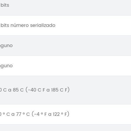
 bits
 bits número serializado
nguno
nguno
0 C a 85 C (-40 C F a 185 C F)
 ° C a 77 ° C (-4 ° F a 122 ° F)