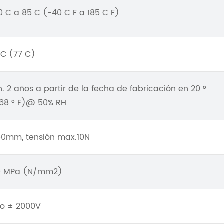
0 C a 85 C (-40 C F a 185 C F)
 C (77 C)
n. 2 años a partir de la fecha de fabricación en 20 °
68 ° F)@ 50% RH
50mm, tensión max.10N
0 MPa (N/mm2)
co ± 2000V