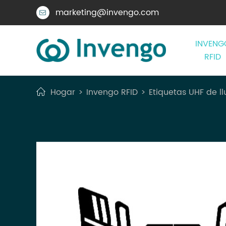
marketing@invengo.com

INVENG
RFID
Hogar
Invengo RFID
Etiquetas UHF de ll