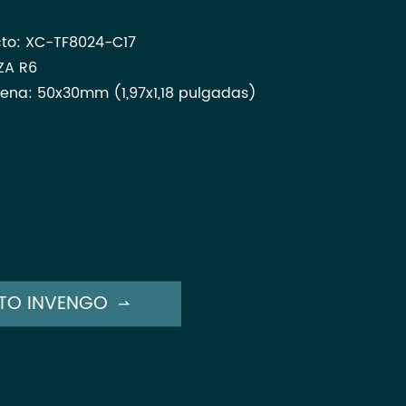
to: XC-TF8024-C17
ZA R6
ena: 50x30mm (1,97x1,18 pulgadas)
TO INVENGO
