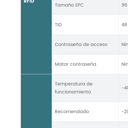
RFID
Tamaño EPC
96
TID
48
Contraseña de acceso
Ni
Matar contraseña
Ni
Temperatura de
-4
funcionamiento
Recomendado
-20