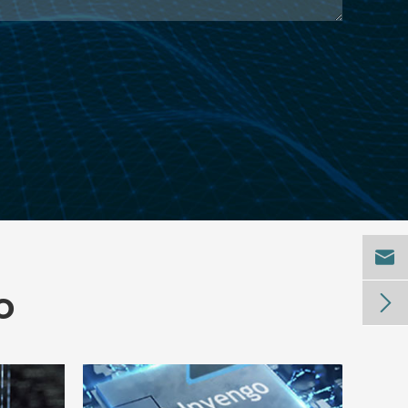

O
