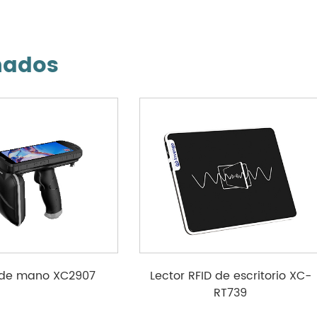
nados
 de mano XC2907
Lector RFID de escritorio XC-
RT739