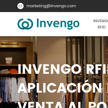
marketing@invengo.com

INVENG
RFID
INVENGO RF
APLICACIÓN
VENTA AL P