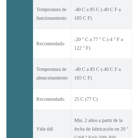
Temperatura de
-40 C a 85 C (-40 C F a
funcionamiento
185 C F)
-20 ° C a 77 ° C (-4 ° F a
Recomendado
122 ° F)
Temperatura de
-40 C a 85 C (-40 C F a
almacenamiento
185 C F)
Recomendado
25 C (77 C)
Min. 2 años a partir de la
Vida útil
fecha de fabricación en 20 °
C(68 ° F)@ 50% RH