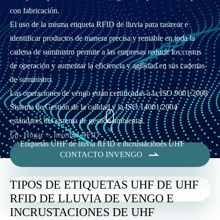
con fabricación.
El uso de la misma etiqueta RFID de lluvia para rastrear e
identificar productos de manera precisa y rentable en toda la
cadena de suministro permite a las empresas reducir los costos
de operación y aumentar la eficiencia y agilidad en sus cadenas
de suministro.
Las operaciones de vengo están certificadas a la ISO 9001:2008
Sistema de Gestión de la calidad y la ISO 14001:2004

estándares del sistema de gestión ambiental.

Hogar
Invengo RFID
Etiquetas UHF de lluvia RFID e incrustaciones UHF

CONTACTO INVENGO
TIPOS DE ETIQUETAS UHF DE UHF
ETIQUETAS UHF DE LLUVIA RFID E

INCRUSTACIONES UHF DESCARGA PDF
RFID DE LLUVIA DE VENGO E
INCRUSTACIONES DE UHF