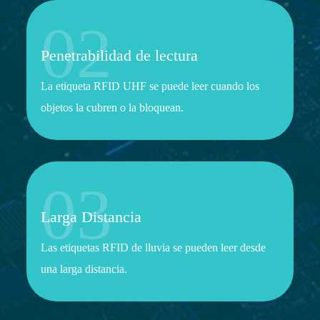
02
Penetrabilidad de lectura
La etiqueta RFID UHF se puede leer cuando los
objetos la cubren o la bloquean.
03
Larga Distancia
Las etiquetas RFID de lluvia se pueden leer desde
una larga distancia.